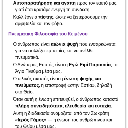
Αυτοπαρατήρηση και αγάπη
προς τον εαυτό μας,
γιατί έτσι κρατάμε ενεργή τη σύνδεση.
Καλλιέργεια
πίστης
, ώστε να ξεπεράσουμε την
αμφιβολία και τον φόβο.
Πνευματική Φιλοσοφία του Κειμένου
Ο άνθρωπος είναι
αιώνια ψυχή
που ενσαρκώνεται
για να συλλέξει εμπειρίες και να ανέλθει
πνευματικά.
Ο Ανώτερος Εαυτός είναι η
Εγώ Ειμί Παρουσία
, το
Άγιο Πνεύμα μέσα μας.
Ο τελικός σκοπός είναι η
ένωση ψυχής και
πνεύματος
, η επιστροφή «στην Εστία», δηλαδή
στο Θείο.
Όταν αυτή η ένωση επιτευχθεί, ο άνθρωπος κατακτά
πλήρη συνειδητότητα, ελευθερία και ευτυχία
.
Αυτή η διαδικασία ονομάζεται από τον Σωκράτη
«Ιερός Γάμος»
— η ένωση του ανθρώπινου και
του Θείου μέσα μας.