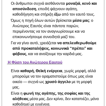
Οι άνθρωποι συχνά αισθάνονται
μοναξιά, κενό και
αποσύνδεση
, επειδή ψάχνουν αγάπη,
καθοδήγηση και στήριξη
έξω
από τον εαυτό τους.
Όμως η πηγή όλων αυτών βρίσκεται
μέσα μας
: ο
Ανώτερος Εαυτός είναι πάντοτε παρών,
περιμένοντας να τον αναγνωρίσουμε και να
επικοινωνήσουμε συνειδητά μαζί του.
Για να γίνει αυτό, χρειάζεται
να απελευθερωθούμε
από προκαταλήψεις, κοινωνικά “πρέπει” και
φόβους
, και να ανοίξουμε την καρδιά μας.
Η Φύση του Ανώτερου Εαυτού
Είναι
καθαρή, Θεϊκή ενέργεια
, χωρίς μορφή, αλλά
μπορούμε να τον οραματιστούμε όπως μας είναι
οικείο — συχνά ως
χρυσό άγγελο
με τη μορφή
μας.
Είναι η
φωνή της αγάπης, της σοφίας και της
αλήθειας
μέσα μας. Δεν κρίνει, δεν καταπιέζει, μόνο
καθοδηγεί με ευγένεια.