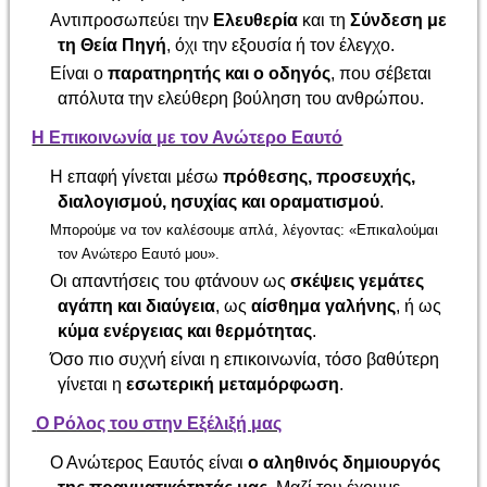
Αντιπροσωπεύει την
Ελευθερία
και τη
Σύνδεση με
τη Θεία Πηγή
, όχι την εξουσία ή τον έλεγχο.
Είναι ο
παρατηρητής και ο οδηγός
, που σέβεται
απόλυτα την ελεύθερη βούληση του ανθρώπου.
Η Επικοινωνία με τον Ανώτερο Εαυτό
Η επαφή γίνεται μέσω
πρόθεσης, προσευχής,
διαλογισμού, ησυχίας και οραματισμού
.
Μπορούμε να τον καλέσουμε απλά, λέγοντας: «Επικαλούμαι
τον Ανώτερο Εαυτό μου».
Οι απαντήσεις του φτάνουν ως
σκέψεις γεμάτες
αγάπη και διαύγεια
, ως
αίσθημα γαλήνης
, ή ως
κύμα ενέργειας και θερμότητας
.
Όσο πιο συχνή είναι η επικοινωνία, τόσο βαθύτερη
γίνεται η
εσωτερική μεταμόρφωση
.
Ο Ρόλος του στην Εξέλιξή μας
Ο Ανώτερος Εαυτός είναι
ο αληθινός δημιουργός