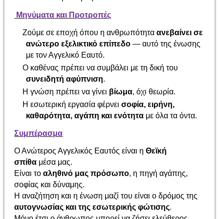
Μηνύματα και Προτροπές
Ζούμε σε εποχή όπου η ανθρωπότητα
ανεβαίνει σε
ανώτερο εξελικτικό επίπεδο
— αυτό της ένωσης
με τον Αγγελικό Εαυτό.
Ο καθένας πρέπει να συμβάλει με τη δική του
συνειδητή αφύπνιση
.
Η γνώση πρέπει να γίνει
βίωμα
, όχι θεωρία.
Η εσωτερική εργασία φέρνει
σοφία, ειρήνη,
καθαρότητα, αγάπη και ενότητα
με όλα τα όντα.
Συμπέρασμα
Ο Ανώτερος Αγγελικός Εαυτός είναι η
Θεϊκή
σπίθα
μέσα μας.
Είναι το
αληθινό μας πρόσωπο
, η πηγή αγάπης,
σοφίας και δύναμης.
Η αναζήτηση και η ένωση μαζί του είναι ο δρόμος της
αυτογνωσίας και της εσωτερικής φώτισης
.
Μόνο έτσι ο άνθρωπος μπορεί να ζήσει ελεύθερος,