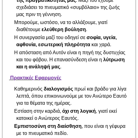
της πραγματικότητάς μας
. Μαζί του έχουμε
σχεδιάσει το πνευματικό «συμβόλαιο» της ζωής
μας πριν τη γέννηση.
Μπορούμε, ωστόσο, να το αλλάξουμε, γιατί
διαθέτουμε
ελεύθερη βούληση
.
Η συνεργασία μαζί του οδηγεί σε
σοφία, υγεία,
αφθονία, εσωτερική πληρότητα
και χαρά.
Η απόσταση από Αυτόν είναι η πηγή της δυστυχίας
και του φόβου. Η επανασύνδεση είναι η
λύτρωση
και η ανάληψή μας
.
Πρακτικές Εφαρμογές
Καθημερινός
διαλογισμός
πρωί και βράδυ για λίγα
λεπτά, όπου επικοινωνούμε με τον Ανώτερο Εαυτό
για τα θέματα της ημέρας.
Εστίαση στην καρδιά,
όχι στη λογική
, γιατί εκεί
κατοικεί ο Ανώτερος Εαυτός.
Εμπιστοσύνη στη διαίσθηση
, που είναι η γέφυρα
με το πνευματικό πεδίο.