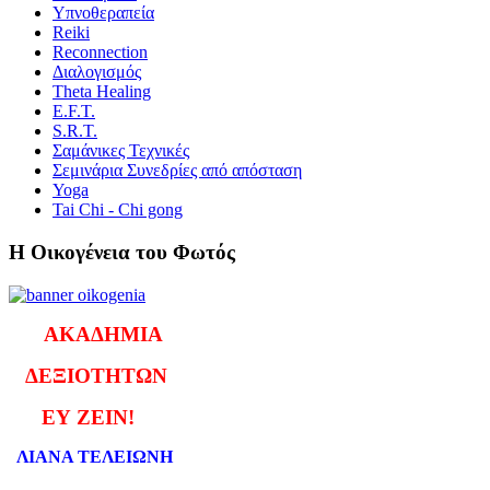
Υπνοθεραπεία
Reiki
Reconnection
Διαλογισμός
Theta Healing
E.F.T.
S.R.T.
Σαμάνικες Τεχνικές
Σεμινάρια Συνεδρίες από απόσταση
Yoga
Tai Chi - Chi gong
Η Οικογένεια του Φωτός
ΑΚΑΔΗΜΙΑ
ΔΕΞΙΟΤΗΤΩΝ
ΕΥ ΖΕΙΝ!
ΛΙΑΝΑ ΤΕΛΕΙΩΝΗ