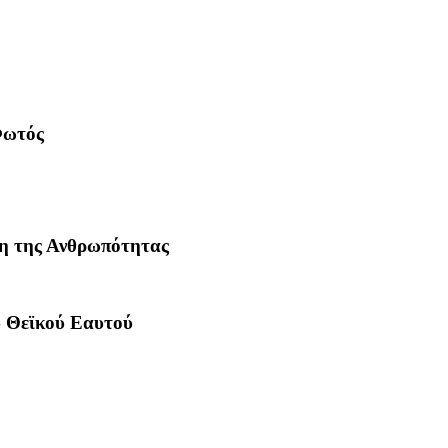
Φωτός
η της Ανθρωπότητας
υ Θεϊκού Εαυτού