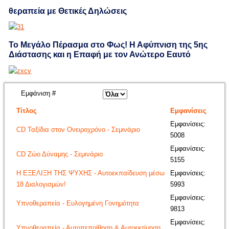
θεραπεία με Θετικές Δηλώσεις
Το Μεγάλο Πέρασμα στο Φως! Η Αφύπνιση της 5ης
Διάστασης και η Επαφή με τον Ανώτερο Εαυτό
Εμφάνιση #
Τίτλος
Εμφανίσεις
Εμφανίσεις:
CD Ταξίδια στον Ονειροχρόνο - Σεμινάριο
5008
Εμφανίσεις:
CD Ζώο Δύναμης - Σεμινάριο
5155
Η ΕΞΕΛΙΞΗ ΤΗΣ ΨΥΧΗΣ - Αυτοεκπαίδευση μέσω
Εμφανίσεις:
18 Διαλογισμών!
5993
Εμφανίσεις:
Υπνοθεραπεία - Ευλογημένη Γονημότητα
9813
Εμφανίσεις:
Υπνοθεραπεία - Αυτοπεποίθηση & Αυτοεκτίμηση