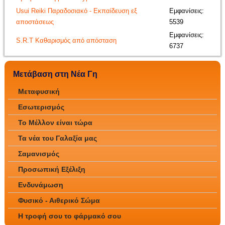
Usui Reiki Παραδοσιακό - Εκπαίδευση εξ
Εμφανίσεις:
αποστάσεως
5539
Εμφανίσεις:
S.R.T Καθαρισμός από απόσταση
6737
Μετάβαση στη Νέα Γη
Μεταφυσική
Εσωτερισμός
Το Μέλλον είναι τώρα
Τα νέα του Γαλαξία μας
Σαμανισμός
Προσωπική Εξέλιξη
Ενδυνάμωση
Φυσικό - Αιθερικό Σώμα
Η τροφή σου το φάρμακό σου