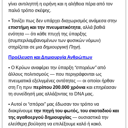
γίνει αντιληπτή η ειρήνη και η αλήθεια πέρα από τον
παλιό τρόπο σκέψης.
• Τονίζει πως δεν υπάρχει διαχωρισμός ανάμεσα στην
επιστήμη και την πνευματικότητα
, αλλά βαθιά
ενότητα — ότι κάθε πτυχή της ύπαρξης
(συμπεριλαμβανομένων των φυσικών νόμων)
στηρίζεται σε μια
δημιουργική Πηγή
.
Προέλευση και Δημιουργία Ανθρώπων
• Ο Κρύων αναφέρει την ύπαρξη
“σπορέων”
από
άλλους πολιτισμούς — που περιγράφονται ως
πνευματικά εξελιγμένες οντότητες — οι οποίοι ήρθαν
στη Γη πριν
περίπου 200.000 χρόνια
και επηρέασαν
τη συνείδησή μας αλλάζοντας το DNA μας.
• Αυτοί οι “σπόροι” μας έδωσαν τον τρόπο να
διακρίνουμε
την πηγή του φωτός, του σκοταδιού και
της αγαθοεργού δημιουργίας
— ουσιαστικά την
ελεύθερη βούληση
να επιλέξουμε καλό ή κακό.