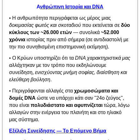
Α
νθρώπινη Ιστορία και DNA
• Η ανθρωπότητα περιγράφεται ως μέρος μιας
δοκιμασίας φωτός και σκοταδιού
που εκτείνεται σε
δύο
κύκλους των ~26.000 ετών
— συνολικά
~52.000
χρόνια
ιστορίας πριν από σήμερα (σε αντιδιαστολή με
την πιο συνηθισμένη επιστημονική εκτίμηση).
• Ο Κρύων υποστηρίζει ότι τα
DNA χαρακτηριστικά μας
αλλάχτηκαν
με τον τρόπο που εκδηλώνουμε
συνείδηση,
ενισχύοντας μνήμη σοφίας, διαίσθηση και
ελεύθερη βούληση
.
• Περιγράφονται αλλαγές στα
χρωμοσώματα και
δομές DNA
ώστε να υπάρχει κάτι σαν "24ο ζεύγος",
που είναι
πολυδιάστατο και αφυπνίζεται
τώρα, λόγω
αλλαγών στην ενέργεια του πλανήτη και στο ηλιακό
μας σύστημα.
Εξέλιξη Συνείδησης — Το Επόμενο Βήμα