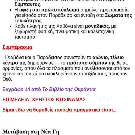
Σύμπαντος
.
Η άφιξη στο
πρώτο κύκλωμα
σημαίνει προετοιμασία
για είσοδο στον Παράδεισο και ένταξη στα
Σώματα της
Τελικότητας
.
Κάθε πλανήτης της Χαβόνα είναι
μοναδικός
, με
ξεχωριστή φυσική, πνευματική και καλλιτεχνική
ταυτότητα.
Συμπέρασμα
Η Χαβόνα και ο Παράδεισος συνιστούν το
αιώνιο, τέλειο
κέντρο
της δημιουργίας — το
πρότυπο σύμπαν
της θείας
αρμονίας, όπου όλα τα πλάσματα που ανελίσσονται από τον
χρόνο και τον χώρο ολοκληρώνουν το ταξίδι τους προς τον
Θεό.
Εγγράφο 14 από
Το Βιβλίο της Ουράντια
ΕΠΙΜΕΛΕΙΑ
:
ΧΡΗΣΤΟΣ
ΚΙΤΣΙΝΑΜΑΣ
Είμαι εδώ να θυμηθείς ποιός/α πραγματικά είσαι...
Μετάβαση στη Νέα Γη