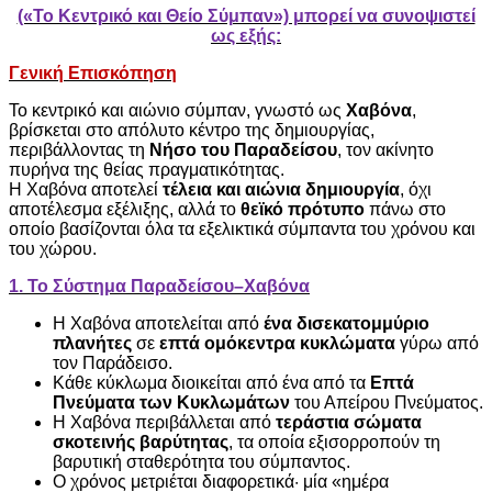
(«Το Κεντρικό και Θείο Σύμπαν») μπορεί να συνοψιστεί
ως εξής:
Γενική Επισκόπηση
Το κεντρικό και αιώνιο σύμπαν, γνωστό ως
Χαβόνα
,
βρίσκεται στο απόλυτο κέντρο της δημιουργίας,
περιβάλλοντας τη
Νήσο του Παραδείσου
, τον ακίνητο
πυρήνα της θείας πραγματικότητας.
Η Χαβόνα αποτελεί
τέλεια και αιώνια δημιουργία
, όχι
αποτέλεσμα εξέλιξης, αλλά το
θεϊκό πρότυπο
πάνω στο
οποίο βασίζονται όλα τα εξελικτικά σύμπαντα του χρόνου και
του χώρου.
1. Το Σύστημα Παραδείσου–Χαβόνα
Η Χαβόνα αποτελείται από
ένα δισεκατομμύριο
πλανήτες
σε
επτά ομόκεντρα κυκλώματα
γύρω από
τον Παράδεισο.
Κάθε κύκλωμα διοικείται από ένα από τα
Επτά
Πνεύματα των Κυκλωμάτων
του Απείρου Πνεύματος.
Η Χαβόνα περιβάλλεται από
τεράστια σώματα
σκοτεινής βαρύτητας
, τα οποία εξισορροπούν τη
βαρυτική σταθερότητα του σύμπαντος.
Ο χρόνος μετριέται διαφορετικά· μία «ημέρα