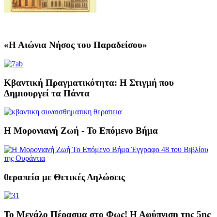
«Η Αιώνια Νήσος του Παραδείσου»
Κβαντική Πραγματικότητα: Η Στιγμή που
Δημιουργεί τα Πάντα
Η Μορονιανή Ζωή - Το Επόμενο Βήμα
θεραπεία με Θετικές Δηλώσεις
Το Μεγάλο Πέρασμα στο Φως! Η Αφύπνιση της 5ης