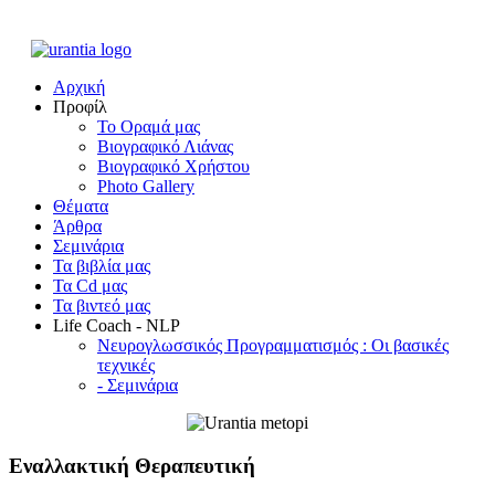
Αρχική
Προφίλ
Το Οραμά μας
Βιογραφικό Λιάνας
Βιογραφικό Χρήστου
Photo Gallery
Θέματα
Άρθρα
Σεμινάρια
Τα βιβλία μας
Τα Cd μας
Τα βιντεό μας
Life Coach - NLP
Νευρογλωσσικός Προγραμματισμός : Οι βασικές
τεχνικές
- Σεμινάρια
Εναλλακτική Θεραπευτική