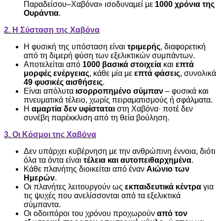
Παραδείσου–Χαβόνα» ισοδυναμεί με
1000 χρόνια της
Ουράντια
.
2. Η Σύσταση της Χαβόνα
Η φυσική της υπόσταση είναι
τριμερής
, διαφορετική
από τη διμερή φύση των εξελικτικών συμπάντων.
Αποτελείται από
1000 βασικά στοιχεία
και
επτά
μορφές ενέργειας
, κάθε μία με
επτά φάσεις
, συνολικά
49 φυσικές αισθήσεις
.
Είναι απόλυτα
ισορροπημένο σύμπαν
– φυσικά και
πνευματικά τέλειο, χωρίς πειραματισμούς ή σφάλματα.
Η
αμαρτία δεν υφίσταται
στη Χαβόνα· ποτέ δεν
συνέβη παρέκκλιση από τη θεία βούληση.
3. Οι Κόσμοι της Χαβόνα
Δεν υπάρχει κυβέρνηση με την ανθρώπινη έννοια, διότι
όλα τα όντα είναι
τέλεια και αυτοπειθαρχημένα
.
Κάθε πλανήτης διοικείται από έναν
Αιώνιο των
Ημερών
.
Οι πλανήτες λειτουργούν ως
εκπαιδευτικά κέντρα
για
τις ψυχές που ανελίσσονται από τα εξελικτικά
σύμπαντα.
Οι οδοιπόροι του χρόνου προχωρούν
από τον