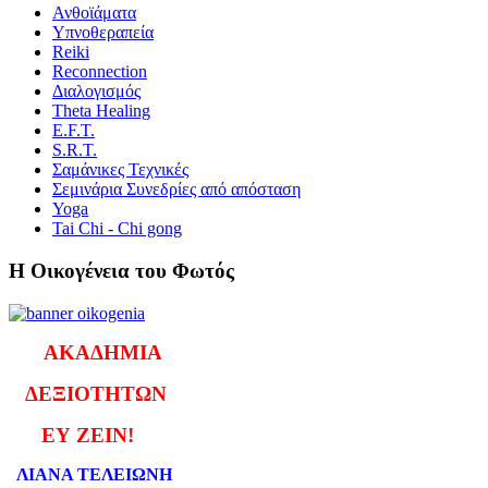
Ανθοϊάματα
Υπνοθεραπεία
Reiki
Reconnection
Διαλογισμός
Theta Healing
E.F.T.
S.R.T.
Σαμάνικες Τεχνικές
Σεμινάρια Συνεδρίες από απόσταση
Yoga
Tai Chi - Chi gong
Η Οικογένεια του Φωτός
ΑΚΑΔΗΜΙΑ
ΔΕΞΙΟΤΗΤΩΝ
ΕΥ ΖΕΙΝ!
ΛΙΑΝΑ ΤΕΛΕΙΩΝΗ