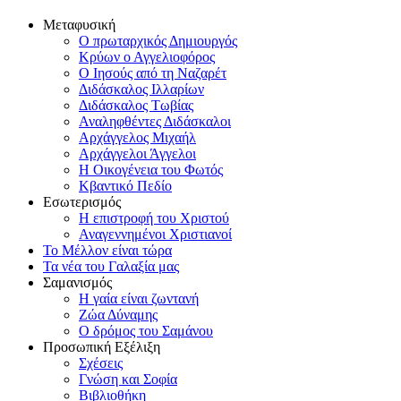
Μεταφυσική
Ο πρωταρχικός Δημιουργός
Κρύων ο Αγγελιοφόρος
Ο Ιησούς από τη Ναζαρέτ
Διδάσκαλος Ιλλαρίων
Διδάσκαλος Τωβίας
Αναληφθέντες Διδάσκαλοι
Αρχάγγελος Μιχαήλ
Αρχάγγελοι Άγγελοι
Η Οικογένεια του Φωτός
Κβαντικό Πεδίο
Εσωτερισμός
Η επιστροφή του Χριστού
Αναγεννημένοι Χριστιανοί
Το Μέλλον είναι τώρα
Τα νέα του Γαλαξία μας
Σαμανισμός
Η γαία είναι ζωντανή
Ζώα Δύναμης
Ο δρόμος του Σαμάνου
Προσωπική Εξέλιξη
Σχέσεις
Γνώση και Σοφία
Βιβλιοθήκη