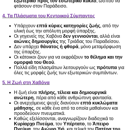
εξωτερικό προς τον εσωτερικό κύκλο
, ώσπου να
φτάσουν στον Παράδεισο.
4. Τα Πλάσματα του Κεντρικού Σύμπαντος
Υπάρχουν
επτά κύριες κατηγορίες ζωής
, από την
υλική έως την απόλυτη μορφή ύπαρξης.
Οι γηγενείς της Χαβόνα
δεν γεννιούνται
, αλλά είναι
αιώνιες δημιουργίες
της Τριάδας του Παραδείσου.
Δεν υπάρχει
θάνατος ή φθορά
, μόνο μεταμόρφωση
της ύπαρξης.
Οι κάτοικοι ζουν για να εκφράζουν
το θέλημα και την
ομορφιά του Θεού
.
Πολλά είδη πλασμάτων λειτουργούν ως
πρότυπα
για
όλες τις μορφές ζωής των εξωτερικών συμπάντων.
5. Η Ζωή στη Χαβόνα
Η ζωή είναι
πλήρης, τέλεια και δημιουργικά
ανώτερη
, πέρα από κάθε ανθρώπινη φαντασία.
Οι ανερχόμενες ψυχές διανύουν
επτά κυκλώματα
μάθησης
, σε κάθε ένα από τα οποία μαθαίνουν και
προοδεύουν πνευματικά.
Καθώς εξελίσσονται, αναγνωρίζουν διαδοχικά το
Κυρίαρχο Πνεύμα
, τον
Υπέρτατο
, το
Άπειρο
Πνεύμα
, τον
Αιώνιο Υιό
, και τελικά τον
Πατέρα του