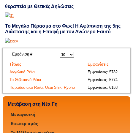
θεραπεία με Θετικές Δηλώσεις
Το Μεγάλο Πέρασμα στο Φως! Η Αφύπνιση της 5ης
Διάστασης και η Επαφή με τον Ανώτερο Εαυτό
Εμφάνιση #
Τίτλος
Εμφανίσεις
Αγγελικό Ρέϊκι
Εμφανίσεις: 5782
Το Θιβετιανό Ρέικι
Εμφανίσεις: 5774
Παραδοσιακό Reiki: Usui Shiki Ryoho
Εμφανίσεις: 6158
Μετάβαση στη Νέα Γη
Μεταφυσική
Εσωτερισμός
Το Μέλλον είναι τώρα